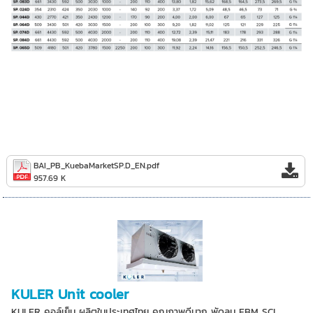
BAI_PB_KuebaMarketSP.D_EN.pdf
957.69 K
KULER Unit cooler
KULER คอล์เย็น ผลิตในประเทศไทย คุณภาพดีมาก พัดลม EBM SCI